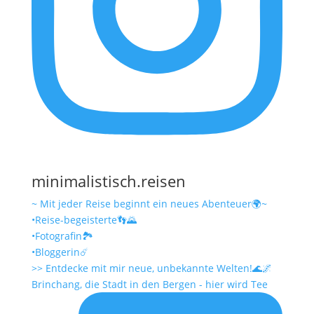
minimalistisch.reisen
~ Mit jeder Reise beginnt ein neues Abenteuer🌍~
•Reise-begeisterte👣🌄
•Fotografin🏞️
•Bloggerin☄️
>> Entdecke mit mir neue, unbekannte Welten!🌊🌌
Brinchang, die Stadt in den Bergen - hier wird Tee