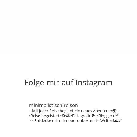
Folge mir auf Instagram
minimalistisch.reisen
~ Mit jeder Reise beginnt ein neues Abenteuer🌍~
•Reise-begeisterte👣🌄
•Fotografin🏞️
•Bloggerin☄️
>> Entdecke mit mir neue, unbekannte Welten!🌊🌌