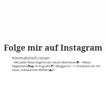
Folge mir auf Instagram
minimalistisch.reisen
~ Mit jeder Reise beginnt ein neues Abenteuer🌍~
•Reise-
begeisterte👣🌄
•Fotografin🏞️
•Bloggerin☄️
>> Entdecke mit mir
neue, unbekannte Welten!🌊🌌