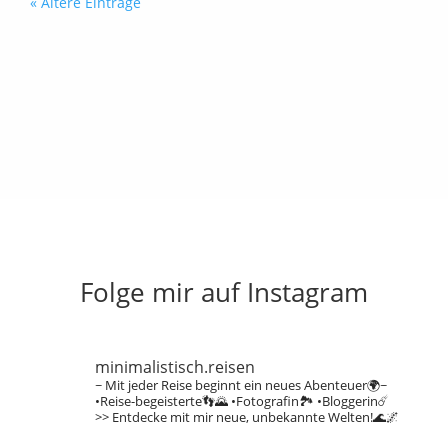
« Ältere Einträge
Folge mir auf Instagram
minimalistisch.reisen
~ Mit jeder Reise beginnt ein neues Abenteuer🌍~
•Reise-begeisterte👣🌄
•Fotografin🏞️
•Bloggerin☄️
>> Entdecke mit mir neue, unbekannte Welten!🌊🌌