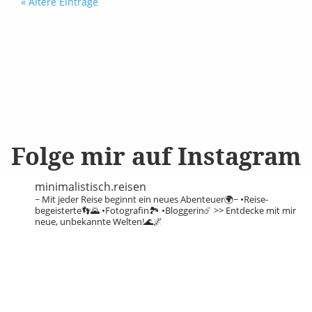
« Ältere Einträge
Folge mir auf Instagram
minimalistisch.reisen
~ Mit jeder Reise beginnt ein neues Abenteuer🌍~
•Reise-
begeisterte👣🌄
•Fotografin🏞️
•Bloggerin☄️
>> Entdecke mit mir
neue, unbekannte Welten!🌊🌌