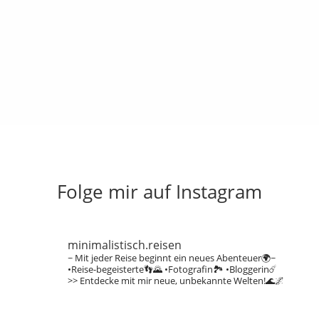
Folge mir auf Instagram
minimalistisch.reisen
~ Mit jeder Reise beginnt ein neues Abenteuer🌍~
•Reise-begeisterte👣🌄
•Fotografin🏞️
•Bloggerin☄️
>> Entdecke mit mir neue, unbekannte Welten!🌊🌌