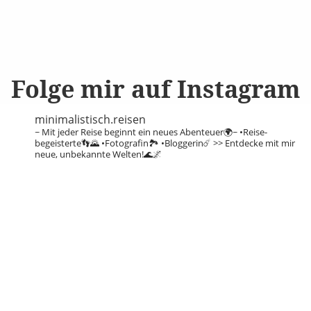
Folge mir auf Instagram
minimalistisch.reisen
~ Mit jeder Reise beginnt ein neues Abenteuer🌍~
•Reise-
begeisterte👣🌄
•Fotografin🏞️
•Bloggerin☄️
>> Entdecke mit mir
neue, unbekannte Welten!🌊🌌