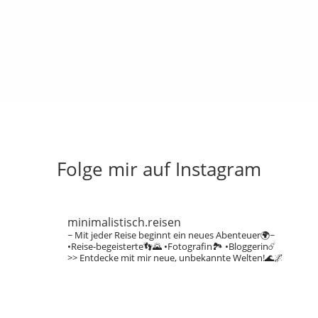
Folge mir auf Instagram
minimalistisch.reisen
~ Mit jeder Reise beginnt ein neues Abenteuer🌍~
•Reise-begeisterte👣🌄
•Fotografin🏞️
•Bloggerin☄️
>> Entdecke mit mir neue, unbekannte Welten!🌊🌌