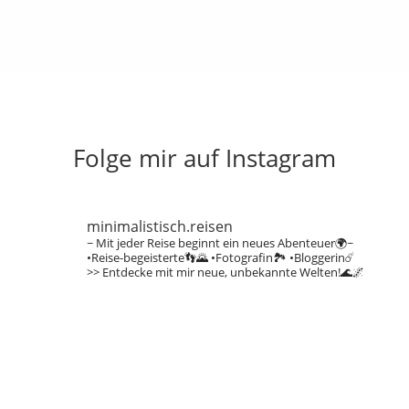
Folge mir auf Instagram
minimalistisch.reisen
~ Mit jeder Reise beginnt ein neues Abenteuer🌍~
•Reise-begeisterte👣🌄
•Fotografin🏞️
•Bloggerin☄️
>> Entdecke mit mir neue, unbekannte Welten!🌊🌌