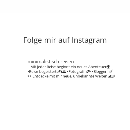
Folge mir auf Instagram
minimalistisch.reisen
~ Mit jeder Reise beginnt ein neues Abenteuer🌍~
•Reise-begeisterte👣🌄
•Fotografin🏞️
•Bloggerin☄️
>> Entdecke mit mir neue, unbekannte Welten!🌊🌌