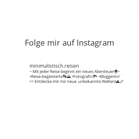
Folge mir auf Instagram
minimalistisch.reisen
~ Mit jeder Reise beginnt ein neues Abenteuer🌍~
•Reise-begeisterte👣🌄
•Fotografin🏞️
•Bloggerin☄️
>> Entdecke mit mir neue, unbekannte Welten!🌊🌌