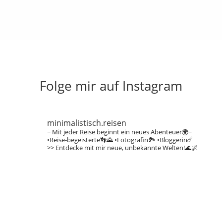
Folge mir auf Instagram
minimalistisch.reisen
~ Mit jeder Reise beginnt ein neues Abenteuer🌍~
•Reise-begeisterte👣🌄
•Fotografin🏞️
•Bloggerin☄️
>> Entdecke mit mir neue, unbekannte Welten!🌊🌌