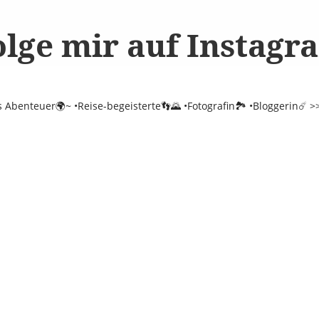
olge mir auf Instagr
es Abenteuer🌍~
•Reise-begeisterte👣🌄
•Fotografin🏞️
•Bloggerin☄️
>>