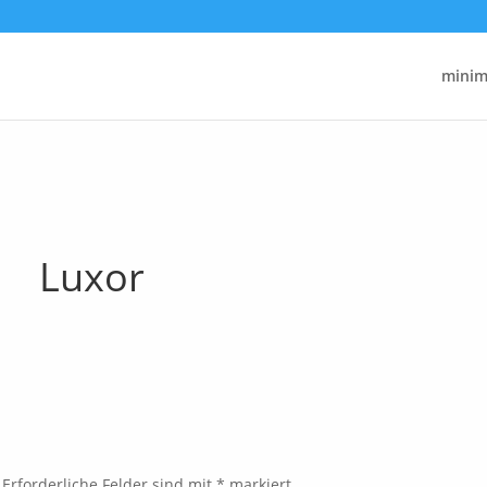
minima
Luxor
Erforderliche Felder sind mit
*
markiert