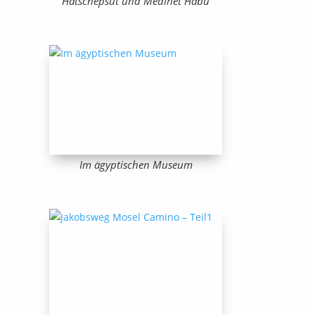
Hatschepsut und Medinet Habu
Im ägyptischen Museum