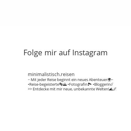
Folge mir auf Instagram
minimalistisch.reisen
~ Mit jeder Reise beginnt ein neues Abenteuer🌍~
•Reise-begeisterte👣🌄
•Fotografin🏞️
•Bloggerin☄️
>> Entdecke mit mir neue, unbekannte Welten!🌊🌌