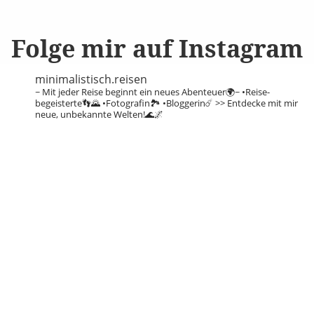
Folge mir auf Instagram
minimalistisch.reisen
~ Mit jeder Reise beginnt ein neues Abenteuer🌍~
•Reise-
begeisterte👣🌄
•Fotografin🏞️
•Bloggerin☄️
>> Entdecke mit mir
neue, unbekannte Welten!🌊🌌