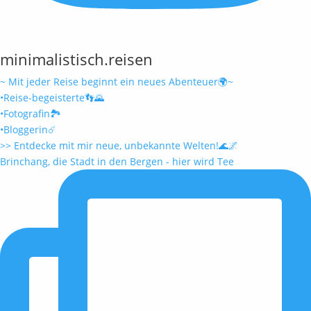
minimalistisch.reisen
~ Mit jeder Reise beginnt ein neues Abenteuer🌍~
•Reise-begeisterte👣🌄
•Fotografin🏞️
•Bloggerin☄️
>> Entdecke mit mir neue, unbekannte Welten!🌊🌌
Brinchang, die Stadt in den Bergen - hier wird Tee