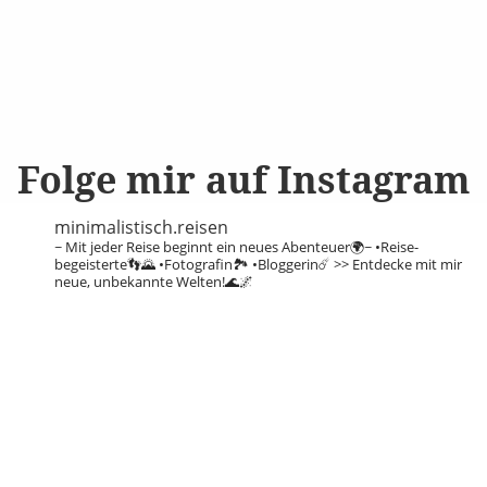
Folge mir auf Instagram
minimalistisch.reisen
~ Mit jeder Reise beginnt ein neues Abenteuer🌍~
•Reise-
begeisterte👣🌄
•Fotografin🏞️
•Bloggerin☄️
>> Entdecke mit mir
neue, unbekannte Welten!🌊🌌