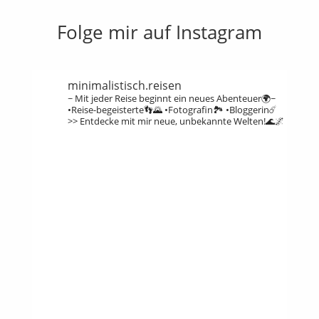
Folge mir auf Instagram
minimalistisch.reisen
~ Mit jeder Reise beginnt ein neues Abenteuer🌍~
•Reise-begeisterte👣🌄
•Fotografin🏞️
•Bloggerin☄️
>> Entdecke mit mir neue, unbekannte Welten!🌊🌌