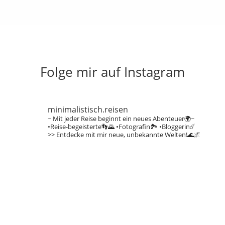
Folge mir auf Instagram
minimalistisch.reisen
~ Mit jeder Reise beginnt ein neues Abenteuer🌍~
•Reise-begeisterte👣🌄
•Fotografin🏞️
•Bloggerin☄️
>> Entdecke mit mir neue, unbekannte Welten!🌊🌌