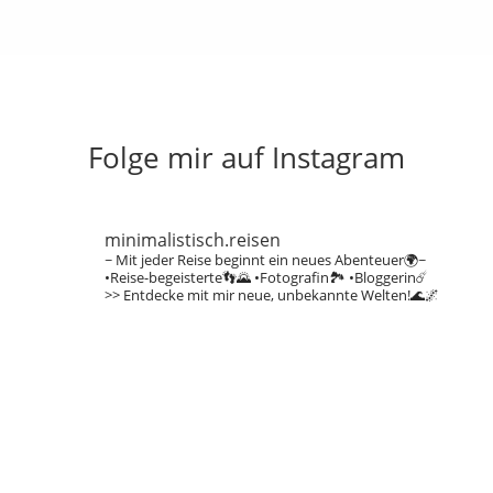
Folge mir auf Instagram
minimalistisch.reisen
~ Mit jeder Reise beginnt ein neues Abenteuer🌍~
•Reise-begeisterte👣🌄
•Fotografin🏞️
•Bloggerin☄️
>> Entdecke mit mir neue, unbekannte Welten!🌊🌌