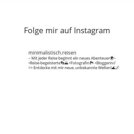
Folge mir auf Instagram
minimalistisch.reisen
~ Mit jeder Reise beginnt ein neues Abenteuer🌍~
•Reise-begeisterte👣🌄
•Fotografin🏞️
•Bloggerin☄️
>> Entdecke mit mir neue, unbekannte Welten!🌊🌌