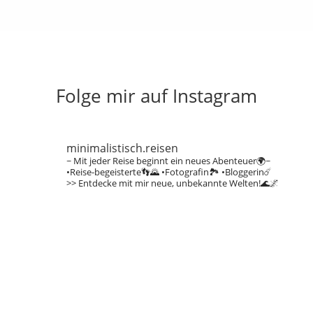
Folge mir auf Instagram
minimalistisch.reisen
~ Mit jeder Reise beginnt ein neues Abenteuer🌍~
•Reise-begeisterte👣🌄
•Fotografin🏞️
•Bloggerin☄️
>> Entdecke mit mir neue, unbekannte Welten!🌊🌌