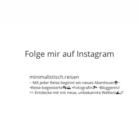
Folge mir auf Instagram
minimalistisch.reisen
~ Mit jeder Reise beginnt ein neues Abenteuer🌍~
•Reise-begeisterte👣🌄
•Fotografin🏞️
•Bloggerin☄️
>> Entdecke mit mir neue, unbekannte Welten!🌊🌌