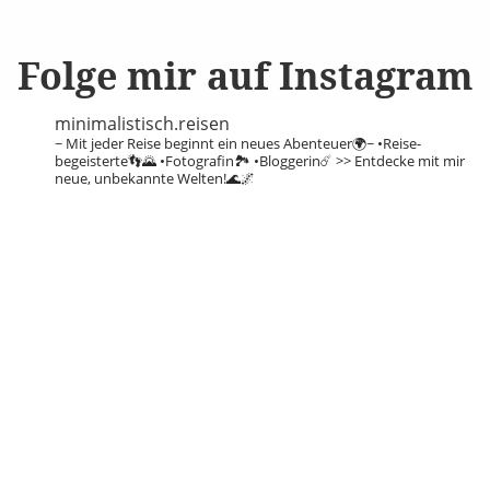
Folge mir auf Instagram
minimalistisch.reisen
~ Mit jeder Reise beginnt ein neues Abenteuer🌍~
•Reise-
begeisterte👣🌄
•Fotografin🏞️
•Bloggerin☄️
>> Entdecke mit mir
neue, unbekannte Welten!🌊🌌