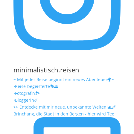
minimalistisch.reisen
~ Mit jeder Reise beginnt ein neues Abenteuer🌍~
•Reise-begeisterte👣🌄
•Fotografin🏞️
•Bloggerin☄️
>> Entdecke mit mir neue, unbekannte Welten!🌊🌌
Brinchang, die Stadt in den Bergen - hier wird Tee