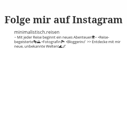
Folge mir auf Instagram
minimalistisch.reisen
~ Mit jeder Reise beginnt ein neues Abenteuer🌍~
•Reise-
begeisterte👣🌄
•Fotografin🏞️
•Bloggerin☄️
>> Entdecke mit mir
neue, unbekannte Welten!🌊🌌