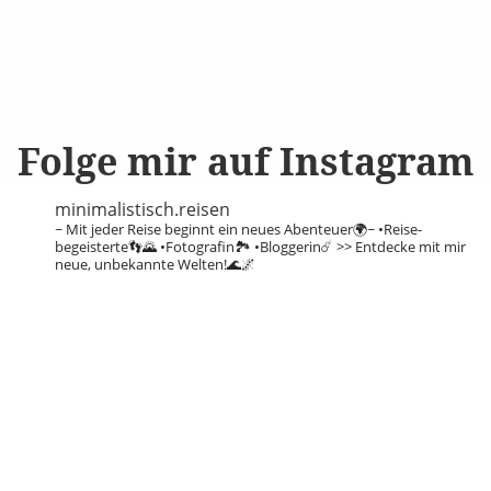
Folge mir auf Instagram
minimalistisch.reisen
~ Mit jeder Reise beginnt ein neues Abenteuer🌍~
•Reise-
begeisterte👣🌄
•Fotografin🏞️
•Bloggerin☄️
>> Entdecke mit mir
neue, unbekannte Welten!🌊🌌