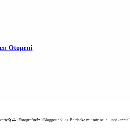
en Otopeni
sterte👣🌄
•Fotografin🏞️
•Bloggerin☄️
>> Entdecke mit mir neue, unbekannte