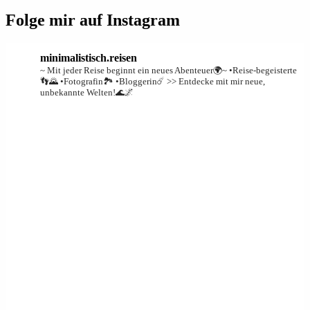
Folge mir auf Instagram
minimalistisch.reisen
~ Mit jeder Reise beginnt ein neues Abenteuer🌍~
•Reise-begeisterte
👣🌄
•Fotografin🏞️
•Bloggerin☄️
>> Entdecke mit mir neue,
unbekannte Welten!🌊🌌