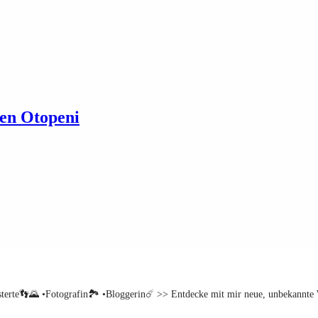
en Otopeni
sterte👣🌄
•Fotografin🏞️
•Bloggerin☄️
>> Entdecke mit mir neue, unbekannte